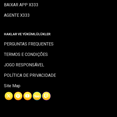
BAIXAR APP X333
AGENTE X333
HAKLAR VE YÜKÜMLÜLÜKLER
PERGUNTAS FREQUENTES
TERMOS E CONDIÇÕES
JOGO RESPONSÁVEL
POLÍTICA DE PRIVACIDADE
Site Map