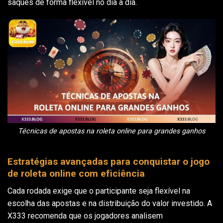
saques de forma flexível no dia a dia.
Técnicas de apostas na roleta online para grandes ganhos
Estratégias avançadas para conquistar o jogo
de roleta online com eficiência
Cada rodada exige que o participante seja flexível na
escolha das apostas e na distribuição do valor investido. A
X333 recomenda que os jogadores analisem