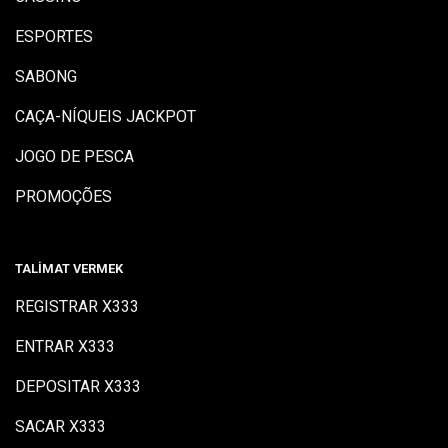
ESPORTES
SABONG
CAÇA-NÍQUEIS JACKPOT
JOGO DE PESCA
PROMOÇÕES
TALİMAT VERMEK
REGISTRAR X333
ENTRAR X333
DEPOSITAR X333
SACAR X333