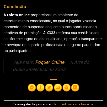
Conclusão
A
roleta online
proporciona um ambiente de
entretenimento emocionante, no qual o jogador vivencia
momentos de suspense enquanto busca oportunidades
atrativas de premiação. A X333 reafirma sua credibilidade
ao oferecer jogos de alta qualidade, operação transparente
e serviços de suporte profissionais e seguros para todos
os participantes.
Veja mais:
Pôquer Online
– A Arte do
Duelo Intelectual no X333
Esse registro foi postado em
blog
.
Adicione aos favoritos
.