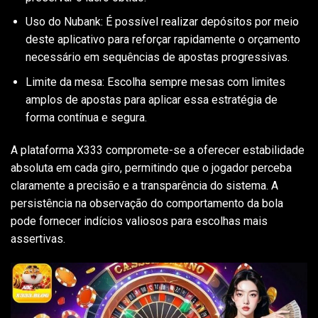
Uso do Nubank: É possível realizar depósitos por meio
deste aplicativo para reforçar rapidamente o orçamento
necessário em sequências de apostas progressivas.
Limite da mesa: Escolha sempre mesas com limites
amplos de apostas para aplicar essa estratégia de
forma contínua e segura.
A plataforma X333 compromete-se a oferecer estabilidade
absoluta em cada giro, permitindo que o jogador perceba
claramente a precisão e a transparência do sistema. A
persistência na observação do comportamento da bola
pode fornecer indícios valiosos para escolhas mais
assertivas.