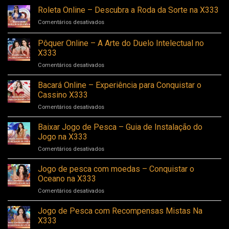
X333
Online
Roleta Online – Descubra a Roda da Sorte na X333
Conquistar
–
as
em
Comentários desativados
Os
Apostas
Roleta
Segredos
Online
Pôquer Online – A Arte do Duelo Intelectual no
para
–
Conquistar
X333
Descubra
o
em
Comentários desativados
a
Cassino
Pôquer
Roda
Online
da
Bacará Online – Experiência para Conquistar o
–
Sorte
Cassino X333
A
na
em
Comentários desativados
Arte
X333
Bacará
do
Online
Baixar Jogo de Pesca – Guia de Instalação do
Duelo
–
Intelectual
Jogo na X333
Experiência
no
em
Comentários desativados
para
X333
Baixar
Conquistar
Jogo
Jogo de pesca com moedas – Conquistar o
o
de
Cassino
Oceano na X333
Pesca
X333
em
Comentários desativados
–
Jogo
Guia
de
Jogo de Pesca com Recompensas Mistas Na
de
pesca
Instalação
X333
com
do