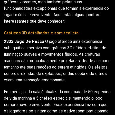
gráficos vibrantes, mas também pelas suas
funcionalidades excepcionais que tornam a experiência do
jogador única e envolvente. Aqui estão alguns pontos
interessantes que deve conhecer:
Gráficos 3D detalhados e som realista
X333 Jogo De Pesca
O jogo oferece uma experiência
subaquática imersiva com gráficos 3D nítidos, efeitos de
iluminação suaves e movimentos fluidos. As criaturas
marinhas são meticulosamente projetadas, desde sua cor e
tamanho até suas reações ao serem atingidas. Os efeitos
sonoros realistas de explosões, ondas quebrando e tiros
criam uma sensação emocionante.
Em média, cada sala é atualizada com mais de 50 espécies
de vida marinha e 5 chefes especiais, mantendo o jogo
sempre novo e envolvente. Essa experiência faz com que
os jogadores se sintam como se estivessem participando