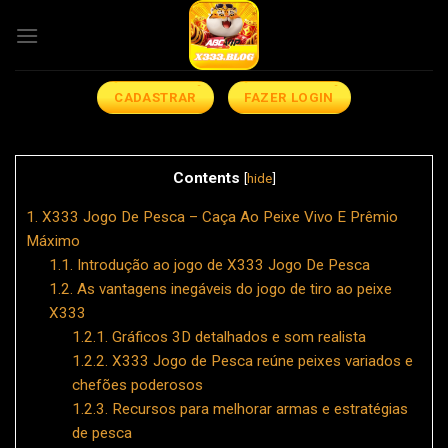
Skip
to
content
CADASTRAR
FAZER LOGIN
Contents
[
hide
]
1.
X333 Jogo De Pesca – Caça Ao Peixe Vivo E Prêmio
Máximo
1.1.
Introdução ao jogo de X333 Jogo De Pesca
1.2.
As vantagens inegáveis ​​do jogo de tiro ao peixe
X333
1.2.1.
Gráficos 3D detalhados e som realista
1.2.2.
X333 Jogo de Pesca reúne peixes variados e
chefões poderosos
1.2.3.
Recursos para melhorar armas e estratégias
de pesca