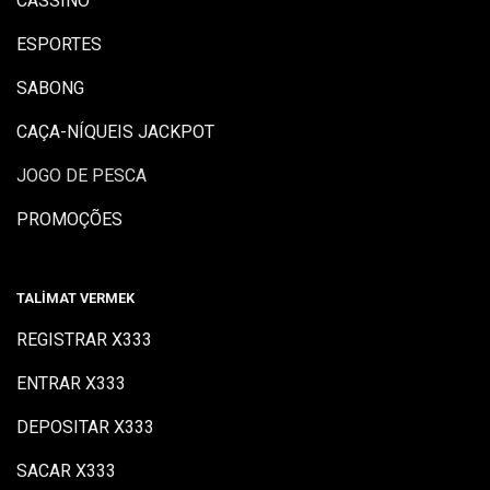
CASSINO
ESPORTES
SABONG
CAÇA-NÍQUEIS JACKPOT
JOGO DE PESCA
PROMOÇÕES
TALİMAT VERMEK
REGISTRAR X333
ENTRAR X333
DEPOSITAR X333
SACAR X333