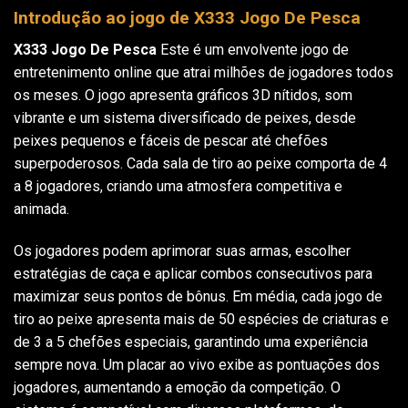
Introdução ao jogo de X333 Jogo De Pesca
X333 Jogo De Pesca
Este é um envolvente jogo de
entretenimento online que atrai milhões de jogadores todos
os meses. O jogo apresenta gráficos 3D nítidos, som
vibrante e um sistema diversificado de peixes, desde
peixes pequenos e fáceis de pescar até chefões
superpoderosos. Cada sala de tiro ao peixe comporta de 4
a 8 jogadores, criando uma atmosfera competitiva e
animada.
Os jogadores podem aprimorar suas armas, escolher
estratégias de caça e aplicar combos consecutivos para
maximizar seus pontos de bônus. Em média, cada jogo de
tiro ao peixe apresenta mais de 50 espécies de criaturas e
de 3 a 5 chefões especiais, garantindo uma experiência
sempre nova. Um placar ao vivo exibe as pontuações dos
jogadores, aumentando a emoção da competição. O