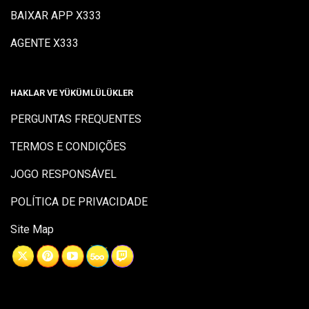
BAIXAR APP X333
AGENTE X333
HAKLAR VE YÜKÜMLÜLÜKLER
PERGUNTAS FREQUENTES
TERMOS E CONDIÇÕES
JOGO RESPONSÁVEL
POLÍTICA DE PRIVACIDADE
Site Map