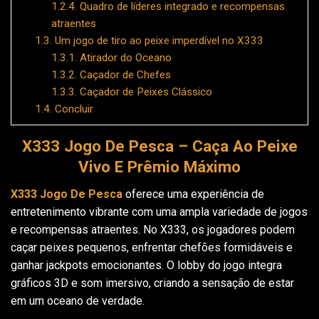
1.2.4.
Quadro de líderes integrado e recompensas
atraentes
1.3.
Um jogo de tiro ao peixe imperdível no X333
1.3.1.
Atirador do Oceano
1.3.2.
Caçador de Chefes
1.3.3.
Caçador de Peixes Clássico
1.4.
Concluir
X333 Jogo De Pesca – Caça Ao Peixe
Vivo E Prêmio Máximo
X333 Jogo De Pesca
oferece uma experiência de
entretenimento vibrante com uma ampla variedade de jogos
e recompensas atraentes. No X333, os jogadores podem
caçar peixes pequenos, enfrentar chefões formidáveis ​​e
ganhar jackpots emocionantes. O lobby do jogo integra
gráficos 3D e som imersivo, criando a sensação de estar
em um oceano de verdade.