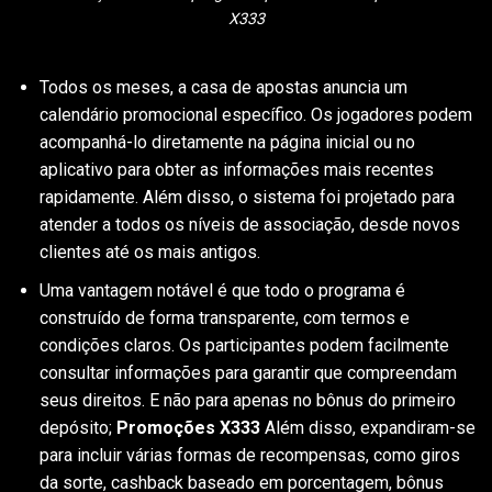
X333
Todos os meses, a casa de apostas anuncia um
calendário promocional específico. Os jogadores podem
acompanhá-lo diretamente na página inicial ou no
aplicativo para obter as informações mais recentes
rapidamente. Além disso, o sistema foi projetado para
atender a todos os níveis de associação, desde novos
clientes até os mais antigos.
Uma vantagem notável é que todo o programa é
construído de forma transparente, com termos e
condições claros. Os participantes podem facilmente
consultar informações para garantir que compreendam
seus direitos. E não para apenas no bônus do primeiro
depósito;
Promoções X333
Além disso, expandiram-se
para incluir várias formas de recompensas, como giros
da sorte, cashback baseado em porcentagem, bônus