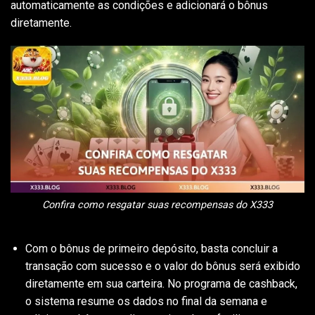
automaticamente as condições e adicionará o bônus
diretamente.
Confira como resgatar suas recompensas do X333
Com o bônus de primeiro depósito, basta concluir a
transação com sucesso e o valor do bônus será exibido
diretamente em sua carteira. No programa de cashback,
o sistema resume os dados no final da semana e