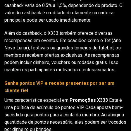
cashback varia de 0,5% a 1,5%, dependendo do produto. O
valor do cashback é creditado diretamente na carteira
principal e pode ser usado imediatamente.
Além do cashback, o X333 também oferece diversas
recompensas em eventos. Em ocasiões como o Tet (Ano
Novo Lunar), festivais ou grandes torneios de futebol, os
membros recebem ofertas exclusivas. As recompensas
podem incluir dinheiro, vouchers ou rodadas grátis. Isso
mantém os participantes motivados e entusiasmados.
Ganhe pontos VIP e receba presentes por ser um
cliente fiel
Uma característica especial em
Promoções X333
Esta é
uma política de acúmulo de pontos VIP. Cada aposta bem-
sucedida gera pontos para a conta do membro. Ao atingir a
quantidade de pontos necessária, eles podem ser trocados
por dinheiro ou brindes.