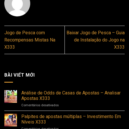
Jogo de Pesca com
Baixar Jogo de Pesca – Guia
Recompensas Mistas Na
de Instalação do Jogo na
X333
X333
BÀI VIẾT MỚI
Análise de Odds de Casas de Apostas – Analisar
Apostas X333
em
Comentários desativados
Análise
de
Palpites de apostas múltiplas – Investimento Em
Odds
Níveis X333
de
em
Comentários desativados