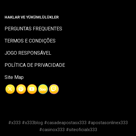
HAKLAR VE YÜKÜMLÜLÜKLER
PERGUNTAS FREQUENTES
TERMOS E CONDIÇÕES
JOGO RESPONSÁVEL
POLÍTICA DE PRIVACIDADE
Site Map
#x333 #x333blog #casadeapostasx333 #apostasonlinex333
#casinox333 #siteoficialx333