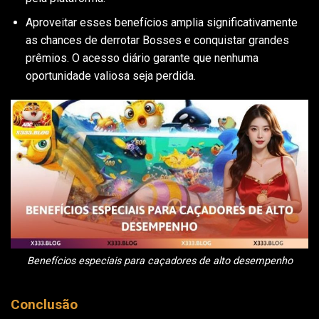
Aproveitar esses benefícios amplia significativamente
as chances de derrotar Bosses e conquistar grandes
prêmios. O acesso diário garante que nenhuma
oportunidade valiosa seja perdida.
Benefícios especiais para caçadores de alto desempenho
Conclusão