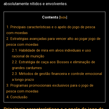
absolutamente nítidos e envolventes.
Contents
[
hide
]
1.
Principais características e o apelo do jogo de pesca
com moedas
2.
Estratégias avançadas para vencer alto ao jogar jogo de
pesca com moedas
2.1.
Habilidade de mira em alvos individuais e uso
racional de munição
2.2.
Estratégia de caça aos Bosses e eliminação de
grandes cardumes
2.3.
Métodos de gestão financeira e controle emocional
a longo prazo
3.
Programas promocionais exclusivos para o jogo de
pesca com moedas
4.
Conclusão