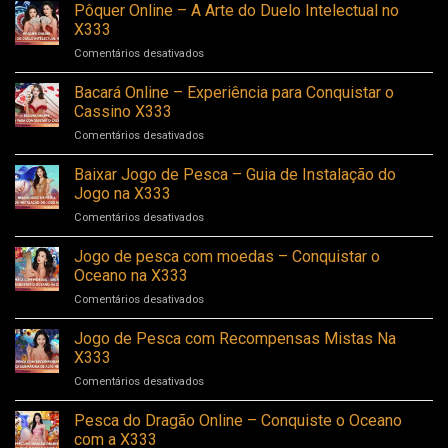
Online
Pôquer Online – A Arte do Duelo Intelectual no
para
–
Conquistar
X333
Descubra
o
em
Comentários desativados
a
Cassino
Pôquer
Roda
Online
da
Bacará Online – Experiência para Conquistar o
–
Sorte
Cassino X333
A
na
em
Comentários desativados
Arte
X333
Bacará
do
Online
Baixar Jogo de Pesca – Guia de Instalação do
Duelo
–
Intelectual
Jogo na X333
Experiência
no
em
Comentários desativados
para
X333
Baixar
Conquistar
Jogo
Jogo de pesca com moedas – Conquistar o
o
de
Cassino
Oceano na X333
Pesca
X333
em
Comentários desativados
–
Jogo
Guia
de
Jogo de Pesca com Recompensas Mistas Na
de
pesca
Instalação
X333
com
do
em
Comentários desativados
moedas
Jogo
Jogo
–
na
de
Pesca do Dragão Online – Conquiste o Oceano
Conquistar
X333
Pesca
o
com a X333