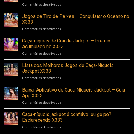
com
Oceano
em
Comentários desativados
Recompensas
na
Pesca
Mistas
X333
do
Jogos de Tiro de Peixes – Conquistar o Oceano no
Na
Dragão
X333
X333
Online
em
Comentários desativados
–
Jogos
Conquiste
de
Caça-níqueis de Grande Jackpot – Prêmio
o
Tiro
Oceano
Acumulado no X333
de
com
em
Comentários desativados
Peixes
a
Caça-
–
X333
níqueis
Lista dos Melhores Jogos de Caça-Níqueis
Conquistar
de
o
Jackpot X333
Grande
Oceano
em
Comentários desativados
Jackpot
no
Lista
–
X333
dos
Baixar Aplicativo de Caça-Níqueis Jackpot – Guia
Prêmio
Melhores
Acumulado
App X333
Jogos
no
em
Comentários desativados
de
X333
Baixar
Caça-
Aplicativo
Caça-níqueis jackpot é confiável ou golpe?
Níqueis
de
Jackpot
Esclarecendo X333
Caça-
X333
em
Comentários desativados
Níqueis
Caça-
Jackpot