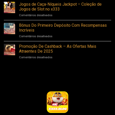
níqueis
Jogos de Caça-Níqueis Jackpot – Coleção de
–
jackpot
Guia
Jogos de Slot no x333
é
App
em
Comentários desativados
confiável
X333
Jogos
ou
de
Bônus Do Primeiro Depósito Com Recompensas
golpe?
Caça-
Esclarecendo
Incríveis
Níqueis
X333
em
Comentários desativados
Jackpot
Bônus
–
Do
Promoção De Cashback – As Ofertas Mais
Coleção
Primeiro
de
Atraentes De 2025
Depósito
Jogos
em
Comentários desativados
Com
de
Promoção
Recompensas
Slot
De
Incríveis
no
Cashback
x333
–
As
Ofertas
Mais
Atraentes
De
2025