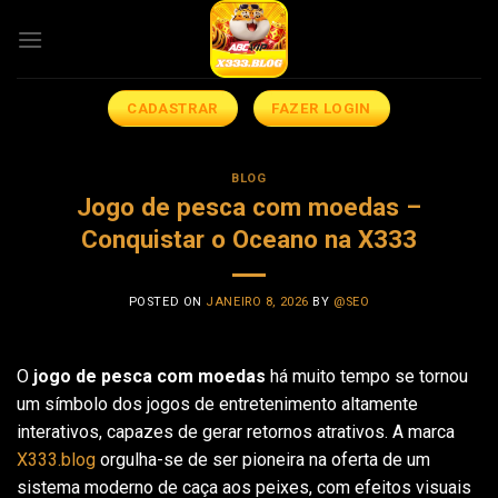
Skip
to
content
CADASTRAR
FAZER LOGIN
BLOG
Jogo de pesca com moedas –
Conquistar o Oceano na X333
POSTED ON
JANEIRO 8, 2026
BY
@SEO
O
jogo de pesca com moedas
há muito tempo se tornou
um símbolo dos jogos de entretenimento altamente
interativos, capazes de gerar retornos atrativos. A marca
X333.blog
orgulha-se de ser pioneira na oferta de um
sistema moderno de caça aos peixes, com efeitos visuais