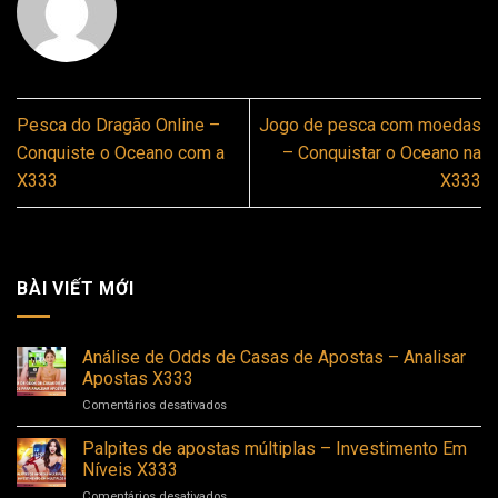
Pesca do Dragão Online –
Jogo de pesca com moedas
Conquiste o Oceano com a
– Conquistar o Oceano na
X333
X333
BÀI VIẾT MỚI
Análise de Odds de Casas de Apostas – Analisar
Apostas X333
em
Comentários desativados
Análise
de
Palpites de apostas múltiplas – Investimento Em
Odds
Níveis X333
de
em
Comentários desativados