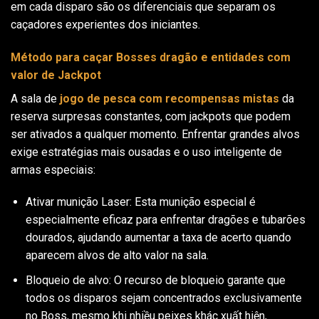
em cada disparo são os diferenciais que separam os
caçadores experientes dos iniciantes.
Método para caçar Bosses dragão e entidades com
valor de Jackpot
A sala de
jogo de pesca com recompensas mistas
da
reserva surpresas constantes, com jackpots que podem
ser ativados a qualquer momento. Enfrentar grandes alvos
exige estratégias mais ousadas e o uso inteligente de
armas especiais:
Ativar munição Laser: Esta munição especial é
especialmente eficaz para enfrentar dragões e tubarões
dourados, ajudando aumentar a taxa de acerto quando
aparecem alvos de alto valor na sala.
Bloqueio de alvo: O recurso de bloqueio garante que
todos os disparos sejam concentrados exclusivamente
no Boss, mesmo khi nhiều peixes khác xuất hiện,