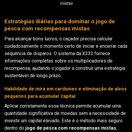
mistas
Estratégias diárias para dominar o jogo de
pesca com recompensas mistas
Para alcançar bons lucros, o caçador precisa calcular
cuidadosamente o momento certo de iniciar e encerrar cada
sequência de disparos. O sistema da X333 fornece
informações completas sobre os multiplicadores de
recompensa, ajudando o jogador a construir uma estratégia
sustentável de longo prazo.
Habilidade de mira em cardumes e eliminação de alvos
pequenos para acumular capital
Aplicar corretamente essa técnica permite acumular uma
quantidade significativa de moedas sem a necessidade de
investir um capital elevado. Este é o método mais seguro
dentro do
jogo de pesca com recompensas mistas
,