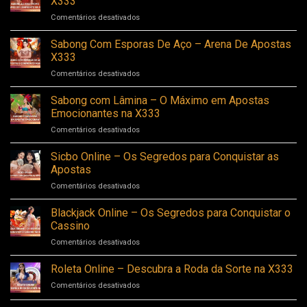
X333
–
Ganhar
em
Comentários desativados
Apostas
Dinheiro
Sabong
Competitivas
ao
X333
Sabong Com Esporas De Aço – Arena De Apostas
Vivo
X333
Thomo
em
Comentários desativados
–
Sabong
O
Com
Sabong com Lâmina – O Máximo em Apostas
Ápice
Esporas
do
Emocionantes na X333
De
Confronto
em
Comentários desativados
Aço
na
Sabong
–
X333
com
Sicbo Online – Os Segredos para Conquistar as
Arena
Lâmina
De
Apostas
–
Apostas
em
Comentários desativados
O
X333
Sicbo
Máximo
Online
Blackjack Online – Os Segredos para Conquistar o
em
–
Apostas
Cassino
Os
Emocionantes
em
Comentários desativados
Segredos
na
Blackjack
para
X333
Online
Roleta Online – Descubra a Roda da Sorte na X333
Conquistar
–
as
em
Comentários desativados
Os
Apostas
Roleta
Segredos