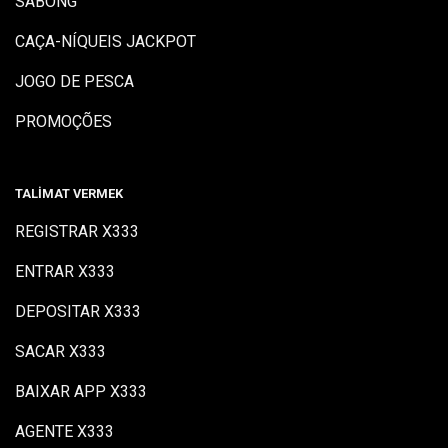
SABONG
CAÇA-NÍQUEIS JACKPOT
JOGO DE PESCA
PROMOÇÕES
TALİMAT VERMEK
REGISTRAR X333
ENTRAR X333
DEPOSITAR X333
SACAR X333
BAIXAR APP X333
AGENTE X333