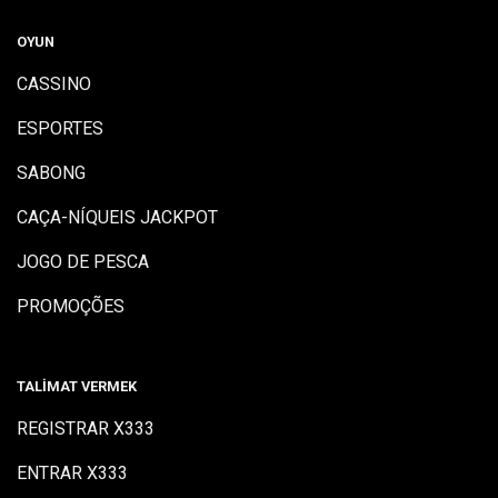
OYUN
CASSINO
ESPORTES
SABONG
CAÇA-NÍQUEIS JACKPOT
JOGO DE PESCA
PROMOÇÕES
TALİMAT VERMEK
REGISTRAR X333
ENTRAR X333