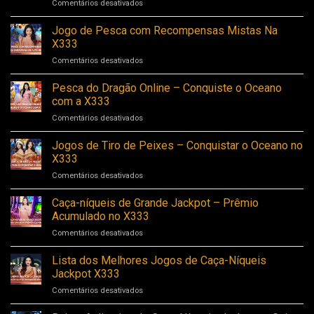
em
Comentários desativados
–
Jogo
Guia
de
Jogo de Pesca com Recompensas Mistas Na
de
pesca
Instalação
X333
com
do
em
Comentários desativados
moedas
Jogo
Jogo
–
na
de
Pesca do Dragão Online – Conquiste o Oceano
Conquistar
X333
Pesca
o
com a X333
com
Oceano
em
Comentários desativados
Recompensas
na
Pesca
Mistas
X333
do
Jogos de Tiro de Peixes – Conquistar o Oceano no
Na
Dragão
X333
X333
Online
em
Comentários desativados
–
Jogos
Conquiste
de
Caça-níqueis de Grande Jackpot – Prêmio
o
Tiro
Oceano
Acumulado no X333
de
com
em
Comentários desativados
Peixes
a
Caça-
–
X333
níqueis
Lista dos Melhores Jogos de Caça-Níqueis
Conquistar
de
o
Jackpot X333
Grande
Oceano
em
Comentários desativados
Jackpot
no
Lista
–
X333
dos