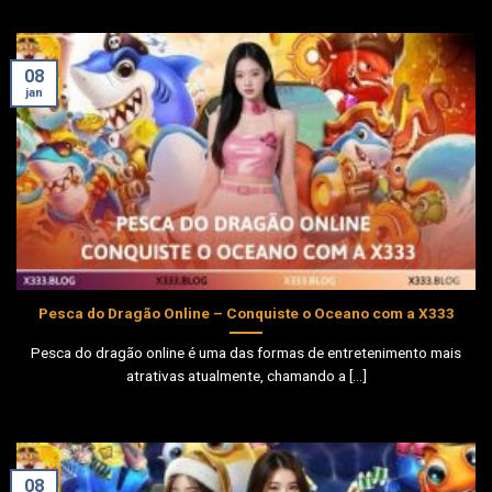
08
jan
Pesca do Dragão Online – Conquiste o Oceano com a X333
Pesca do dragão online é uma das formas de entretenimento mais
atrativas atualmente, chamando a [...]
08